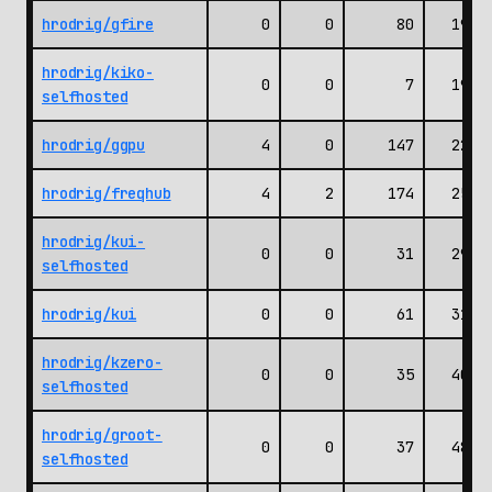
hrodrig/gfire
0
0
80
192
hrodrig/kiko-
0
0
7
193
selfhosted
hrodrig/ggpu
4
0
147
228
hrodrig/freqhub
4
2
174
256
hrodrig/kui-
0
0
31
297
selfhosted
hrodrig/kui
0
0
61
315
hrodrig/kzero-
0
0
35
406
selfhosted
hrodrig/groot-
0
0
37
483
selfhosted