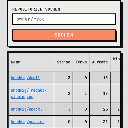
REPOSITORIEN SUCHEN
SUCHEN
Klone
Name
Sterne
Forks
Aufrufe
↑
hrodrig/dcctl
3
0
10
94
hrodrig/freqhub-
2
1
18
96
strategies
hrodrig/hbactl
3
0
25
103
hrodrig/guasimo
0
0
31
150