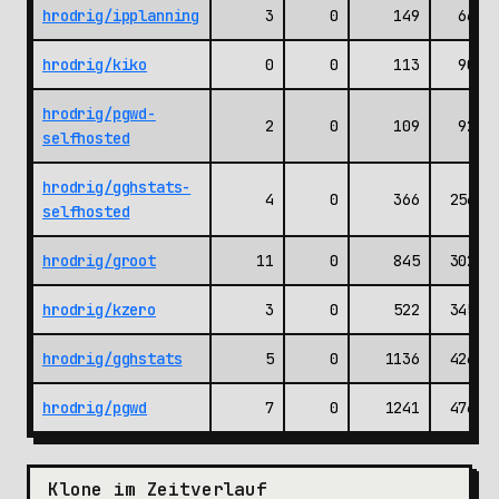
hrodrig/ipplanning
3
0
149
661
hrodrig/kiko
0
0
113
905
hrodrig/pgwd-
2
0
109
923
selfhosted
hrodrig/gghstats-
4
0
366
2560
selfhosted
hrodrig/groot
11
0
845
3022
hrodrig/kzero
3
0
522
3459
hrodrig/gghstats
5
0
1136
4266
hrodrig/pgwd
7
0
1241
4760
Klone im Zeitverlauf