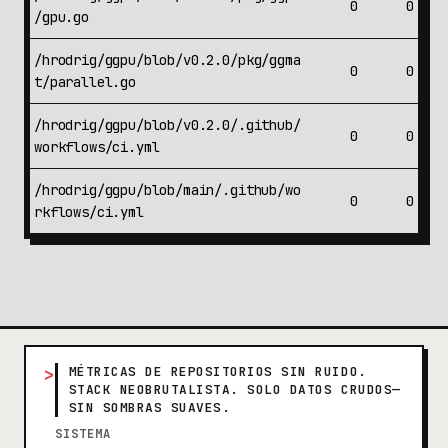
0
0
/gpu.go
/hrodrig/ggpu/blob/v0.2.0/pkg/ggma
0
0
t/parallel.go
/hrodrig/ggpu/blob/v0.2.0/.github/
0
0
workflows/ci.yml
/hrodrig/ggpu/blob/main/.github/wo
0
0
rkflows/ci.yml
>
MÉTRICAS DE REPOSITORIOS SIN RUIDO.
STACK NEOBRUTALISTA. SOLO DATOS CRUDOS—
SIN SOMBRAS SUAVES.
SISTEMA