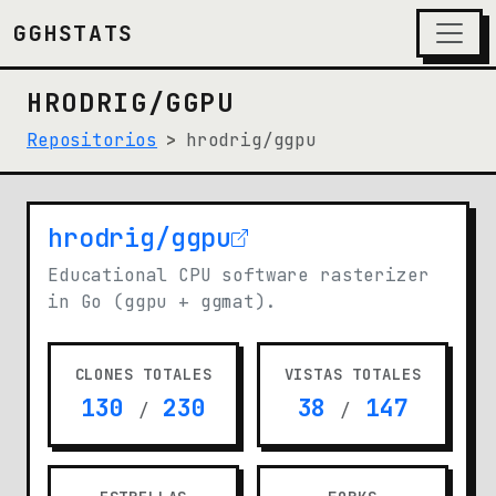
GGHSTATS
HRODRIG/GGPU
Repositorios
hrodrig/ggpu
hrodrig/ggpu
(opens in new tab)
Educational CPU software rasterizer
in Go (ggpu + ggmat).
CLONES TOTALES
VISTAS TOTALES
130
230
38
147
/
/