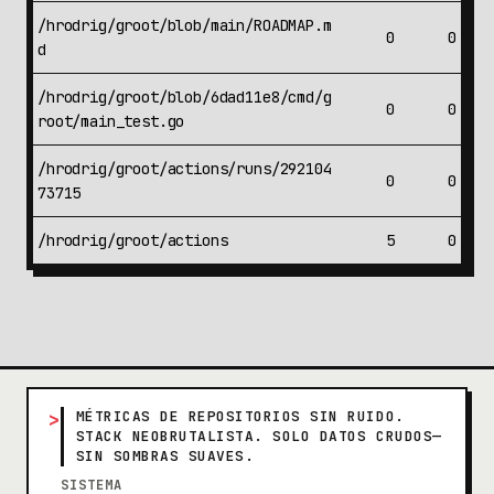
/hrodrig/groot/blob/main/ROADMAP.m
0
0
d
/hrodrig/groot/blob/6dad11e8/cmd/g
0
0
root/main_test.go
/hrodrig/groot/actions/runs/292104
0
0
73715
/hrodrig/groot/actions
5
0
>
MÉTRICAS DE REPOSITORIOS SIN RUIDO.
STACK NEOBRUTALISTA. SOLO DATOS CRUDOS—
SIN SOMBRAS SUAVES.
SISTEMA