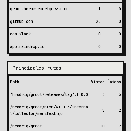
groot.hermesrodriguez.com
1
0
github.com
26
0
com.slack
0
0
app.raindrop.io
0
0
Principales rutas
Path
Vistas
Únicos
/hrodrig/groot/releases/tag/v1.0.0
3
3
/hrodrig/groot/blob/v1.0.3/interna
2
2
l/collector/manifest.go
/hrodrig/groot
10
2