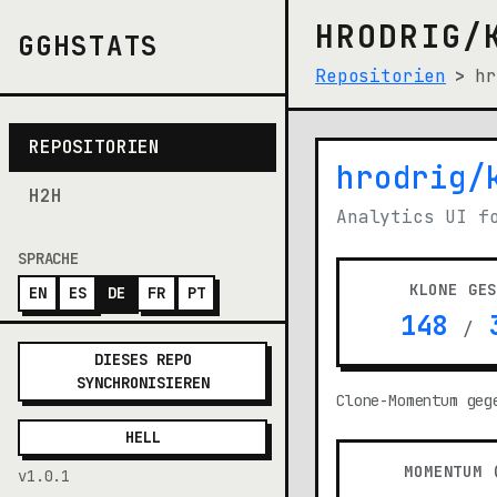
HRODRIG/
GGHSTATS
Repositorien
hr
REPOSITORIEN
hrodrig/
(opens i
H2H
Analytics UI f
SPRACHE
KLONE GE
EN
ES
DE
FR
PT
148
3
/
DIESES REPO
SYNCHRONISIEREN
Clone-Momentum geg
HELL
MOMENTUM 
v1.0.1