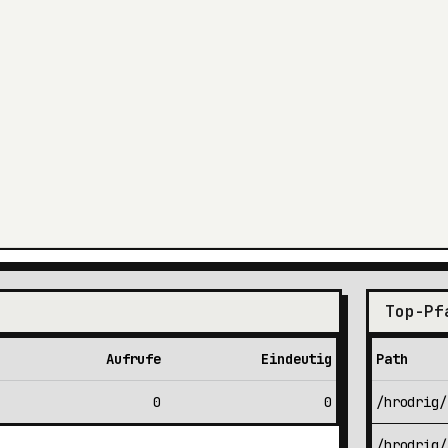
Top-Pf
Aufrufe
Eindeutig
Path
0
0
/hrodrig/
/hrodrig/