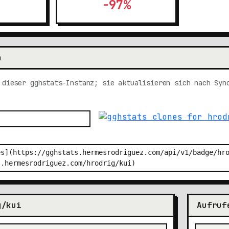
-97%
n
 dieser gghstats-Instanz; sie aktualisieren sich nach Syn
g/kui
Aufruf