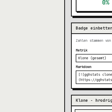
0%
Badge einbette
Zahlen stammen von
Metrik
Markdown
Klone - hrodri