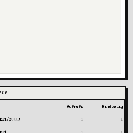
ade
Aufrufe
Eindeutig
kui/pulls
1
1
kui
1
1