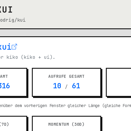
KUI
odrig/kui
kui
n new tab)
or kiko (kiko + ui).
SAMT
AUFRUFE GESAMT
16
10
61
/
enüber dem vorherigen Fenster gleicher Länge (gleiche For
(7D)
MOMENTUM (30D)