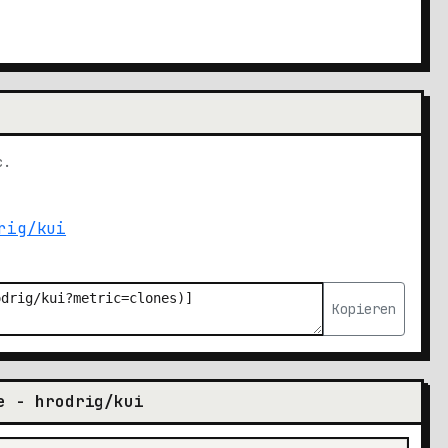
c.
Kopieren
e - hrodrig/kui