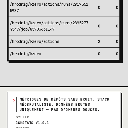
/hrodrig/kzero/actions/runs/2917551
0
0
5987
/hrodrig/kzero/actions/runs/2895277
0
0
4547/job/85903661149
/hrodrig/kzero/actions
2
0
/hrodrig/kzero
0
0
>
MÉTRIQUES DE DÉPÔTS SANS BRUIT. STACK
NÉOBRUTALISTE. DONNÉES BRUTES
UNIQUEMENT — PAS D'OMBRES DOUCES.
SYSTÈME
GGHSTATS V1.0.1