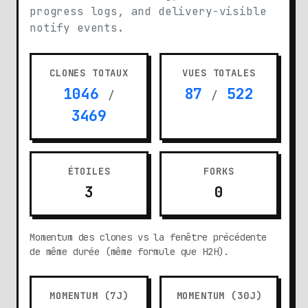
progress logs, and delivery-visible
notify events.
CLONES TOTAUX
VUES TOTALES
1046
87
522
/
/
3469
ÉTOILES
FORKS
3
0
Momentum des clones vs la fenêtre précédente
de même durée (même formule que H2H).
MOMENTUM (7J)
MOMENTUM (30J)