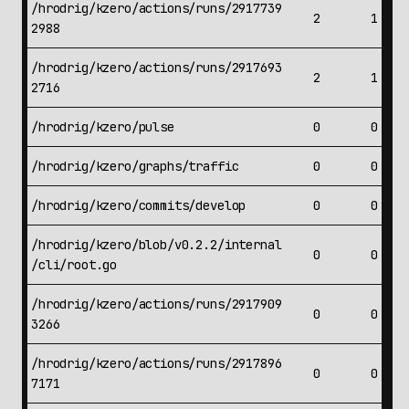
/hrodrig/kzero/actions/runs/2917739
2
1
2988
/hrodrig/kzero/actions/runs/2917693
2
1
2716
/hrodrig/kzero/pulse
0
0
/hrodrig/kzero/graphs/traffic
0
0
/hrodrig/kzero/commits/develop
0
0
/hrodrig/kzero/blob/v0.2.2/internal
0
0
/cli/root.go
/hrodrig/kzero/actions/runs/2917909
0
0
3266
/hrodrig/kzero/actions/runs/2917896
0
0
7171