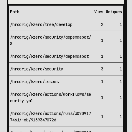
Path
Vues
Uniques
/hrodrig/kzero/tree/develop
2
1
/hrodrig/kzero/security/dependabot/
1
1
8
/hrodrig/kzero/security/dependabot
1
1
/hrodrig/kzero/security
3
1
/hrodrig/kzero/issues
1
1
/hrodrig/kzero/actions/workflows/se
1
1
curity.yml
/hrodrig/kzero/actions/runs/3070917
1
1
7461/job/91393470726