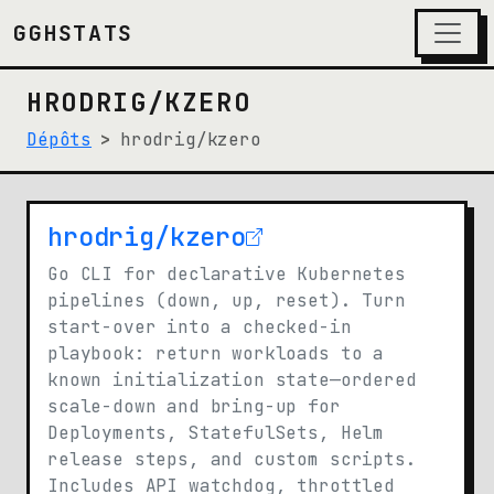
GGHSTATS
HRODRIG/KZERO
Dépôts
hrodrig/kzero
hrodrig/kzero
(opens in new tab)
Go CLI for declarative Kubernetes
pipelines (down, up, reset). Turn
start-over into a checked-in
playbook: return workloads to a
known initialization state—ordered
scale-down and bring-up for
Deployments, StatefulSets, Helm
release steps, and custom scripts.
Includes API watchdog, throttled