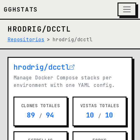
GGHSTATS
HRODRIG/DCCTL
Repositorios
hrodrig/dcctl
hrodrig/dcctl
(opens in new tab)
Manage Docker Compose stacks per
environment with one YAML config.
CLONES TOTALES
VISTAS TOTALES
89
94
10
10
/
/